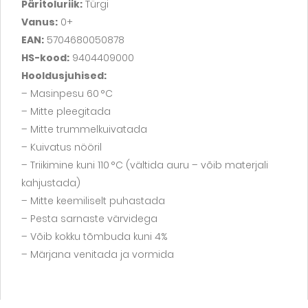
Päritoluriik:
Türgi
Vanus:
0+
EAN:
5704680050878
HS-kood:
9404409000
Hooldusjuhised:
– Masinpesu 60 °C
– Mitte pleegitada
– Mitte trummelkuivatada
– Kuivatus nööril
– Triikimine kuni 110 °C (vältida auru – võib materjali
kahjustada)
– Mitte keemiliselt puhastada
– Pesta sarnaste värvidega
– Võib kokku tõmbuda kuni 4%
– Märjana venitada ja vormida