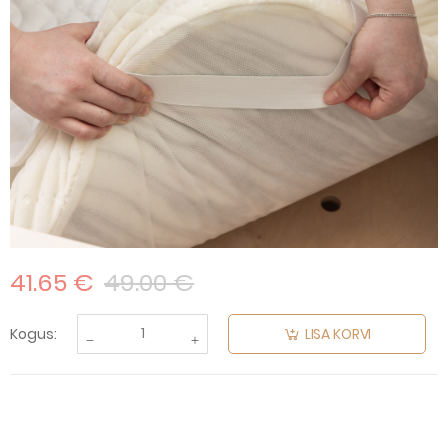
41.65 €
49.00 €
Skip to the beginning of
the images gallery
Kogus:
LISA KORVI