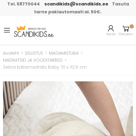
Tel. 58770044
scandikids@scandikids.ee
Tasuta
tarne pakiautomaati al. 50€.
Konto
Ostukorv
Avaleht
SISUSTUS
MAGAMISTUBA
MADRATSID JA VOODITARBED
Sebra kattemadrats Baby 70 x 112,5 cm
Skip to the end of the
images gallery