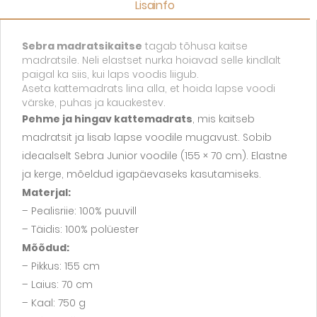
Lisainfo
Sebra madratsikaitse
tagab tõhusa kaitse
madratsile. Neli elastset nurka hoiavad selle kindlalt
paigal ka siis, kui laps voodis liigub.
Aseta kattemadrats lina alla, et hoida lapse voodi
värske, puhas ja kauakestev.
Pehme ja hingav kattemadrats
, mis kaitseb
madratsit ja lisab lapse voodile mugavust. Sobib
ideaalselt Sebra Junior voodile (155 × 70 cm). Elastne
ja kerge, mõeldud igapäevaseks kasutamiseks.
Materjal:
– Pealisriie: 100% puuvill
– Täidis: 100% polüester
Mõõdud:
– Pikkus: 155 cm
– Laius: 70 cm
– Kaal: 750 g